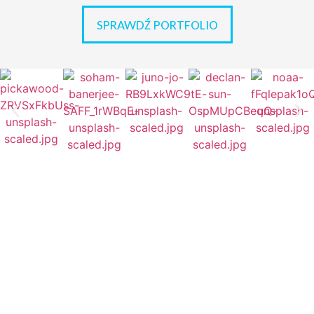
SPRAWDŹ PORTFOLIO
KONTAKT
SOCIALE
+48
504
365
640
PRACOWNIA@RYSOWNIK4U.PL
UL. KAROLA